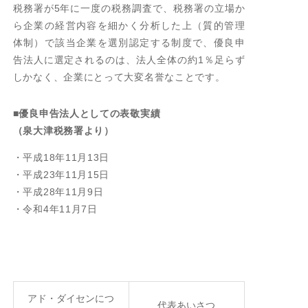
税務署が5年に一度の税務調査で、税務署の立場か
ら企業の経営内容を細かく分析した上（質的管理
代表あいさつ
体制）で該当企業を選別認定する制度で、優良申
キーワード
告法人に選定されるのは、法人全体の約1％足らず
しかなく、企業にとって大変名誉なことです。
会社概要
沿革
■優良申告法人としての表敬実績
（泉大津税務署より）
事業所・関連会社
・平成18年11月13日
事業所分布図
・平成23年11月15日
優良申告法人
・平成28年11月9日
・令和4年11月7日
OUR
APPROACH
顧客満足向上への取り組み
個人情報報保護⽅針
アド・ダイセンにつ
代表あいさつ